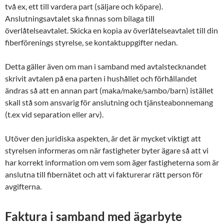
två ex, ett till vardera part (säljare och köpare).
Anslutningsavtalet ska finnas som bilaga till
överlåtelseavtalet. Skicka en kopia av överlåtelseavtalet till din
fiberförenings styrelse, se kontaktuppgifter nedan.
Detta gäller även om man i samband med avtalstecknandet
skrivit avtalen på ena parten i hushållet och förhållandet
ändras så att en annan part (maka/make/sambo/barn) istället
skall stå som ansvarig för anslutning och tjänsteabonnemang
(t.ex vid separation eller arv).
Utöver den juridiska aspekten, är det är mycket viktigt att
styrelsen informeras om när fastigheter byter ägare så att vi
har korrekt information om vem som äger fastigheterna som är
anslutna till fibernätet och att vi fakturerar rätt person för
avgifterna.
Faktura i samband med ägarbyte