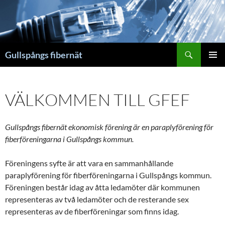
Hoppa
till
innehåll
Sök
Gullspångs fibernät
PRIMÄR
MENY
VÄLKOMMEN TILL GFEF
Gullspångs fibernät ekonomisk förening är en paraplyförening för
fiberföreningarna i Gullspångs kommun.
Föreningens syfte är att vara en sammanhållande
paraplyförening för fiberföreningarna i Gullspångs kommun.
Föreningen består idag av åtta ledamöter där kommunen
representeras av två ledamöter och de resterande sex
representeras av de fiberföreningar som finns idag.